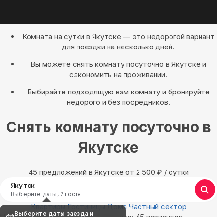
Комната на сутки в Якутске — это недорогой вариант
для поездки на несколько дней.
Вы можете снять комнату посуточно в Якутске и
сэкономить на проживании.
Выбирайте подходящую вам комнату и бронируйте
недорого и без посредников.
Снять комнату посуточно в
Якутске
45 предложений в Якутске oт 2 500
₽
/ сутки
Якутск
Выберите даты, 2 гостя
Квартиры
Гостиницы
Дома
Частный сектор
Выберите даты заезда и
Найдём, где остановиться в Якутске: 45 вариантов