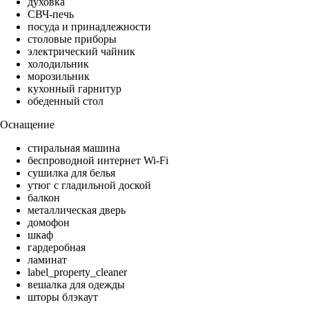
духовка
СВЧ-печь
посуда и принадлежности
столовые приборы
электрический чайник
холодильник
морозильник
кухонный гарнитур
обеденный стол
Оснащение
стиральная машина
беспроводной интернет Wi-Fi
сушилка для белья
утюг с гладильной доской
балкон
металлическая дверь
домофон
шкаф
гардеробная
ламинат
label_property_cleaner
вешалка для одежды
шторы блэкаут