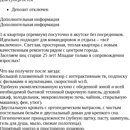
Депозит отключен
Дополнительная информация
Дополнительная информация
1-к квартира (премиум) посуточно в якутске без посредников.
Идеально подходит для командировок и отдыха – «всё
включено». Светлая, просторная, теплая квартира с новым
качественным ремонтом рядом с центром города.
Заселяем лиц старше 25 лет! Младше только в сопровождении
взрослых!
Что вы получите после заезда:
Большой плазменный телевизор с интерактивным тв, подписку
с фильмами и мультиками, скоростной wi-fi.
Удобную укомплектованную кухню с обеденной зоной и всей
необходимой бытовой техникой (варочную панель, духовой
шкаф, холодильник, микроволновую печь, чайник, стиральную
машинку, фен, утюг).
Двуспальную кровать с ортопедическим матрасом, с чистым
постельным бельём и двуспальный диван для крепкого сна.
Гигиенические принадлежности (зубную щетку, пасту, шампунь,
гель для душа, мыло, свежие полотенца).
Опрятный унитаз и просторную душевую.