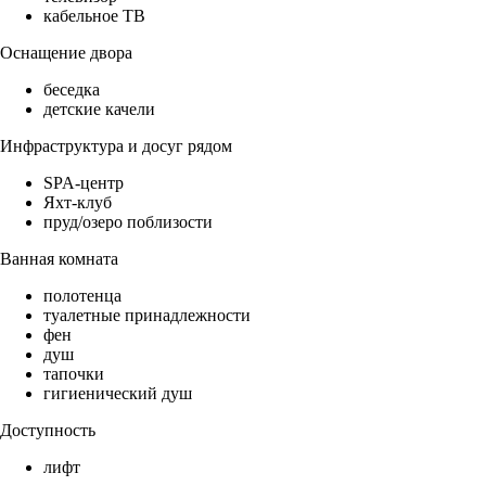
кабельное ТВ
Оснащение двора
беседка
детские качели
Инфраструктура и досуг рядом
SPA-центр
Яхт-клуб
пруд/озеро поблизости
Ванная комната
полотенца
туалетные принадлежности
фен
душ
тапочки
гигиенический душ
Доступность
лифт